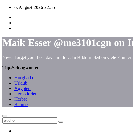
Zum
6. August 2026
22:35
Inhalt
springen
Maik Esser @me3101cgn on I
Never forget your best days in life… In Bildern bleiben viele Erinne
Top-Schlagwörter
Hurghada
Urlaub
Ägypten
Herbstferien
Herbst
Bäume