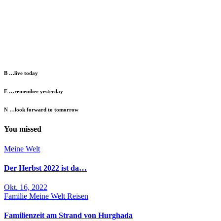
B …live today
E …remember yesterday
N …look forward to tomorrow
You missed
Meine Welt
Der Herbst 2022 ist da…
Okt. 16, 2022
Familie
Meine Welt
Reisen
Familienzeit am Strand von Hurghada