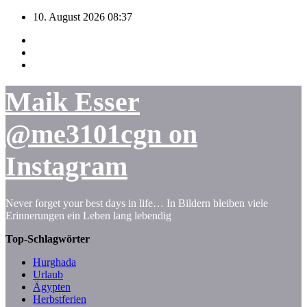
Zum
10. August 2026
08:37
Inhalt
springen
Maik Esser
@me3101cgn on
Instagram
Never forget your best days in life… In Bildern bleiben viele
Erinnerungen ein Leben lang lebendig
Top-Schlagwörter
Hurghada
Urlaub
Ägypten
Herbstferien