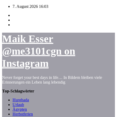
Zum
7. August 2026
16:03
Inhalt
springen
Maik Esser
@me3101cgn on
Instagram
Never forget your best days in life… In Bildern bleiben viele
Erinnerungen ein Leben lang lebendig
Top-Schlagwörter
Hurghada
Urlaub
Ägypten
Herbstferien