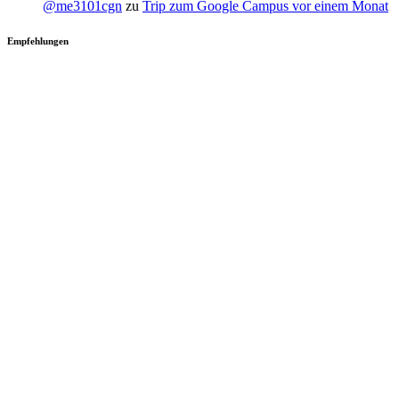
@me3101cgn
zu
Trip zum Google Campus vor einem Monat
Empfehlungen