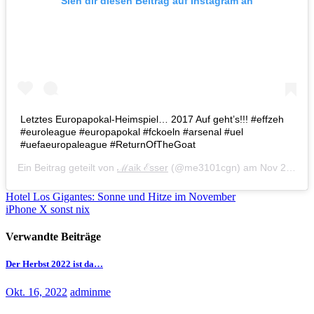
Sieh dir diesen Beitrag auf Instagram an
Letztes Europapokal-Heimspiel… 2017 Auf geht’s!!! #effzeh
#euroleague #europapokal #fckoeln #arsenal #uel
#uefaeuropaleague #ReturnOfTheGoat
Ein Beitrag geteilt von
ℳaik ℰsser
(@me3101cgn) am
Nov 23, 2017 um 7:39 PST
Beitragsnavigation
Hotel Los Gigantes: Sonne und Hitze im November
iPhone X sonst nix
Verwandte Beiträge
Der Herbst 2022 ist da…
Okt. 16, 2022
adminme