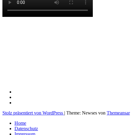
Maik Esser
@me3101cgn on
Instagram
Never forget your best days in life… In Bildern bleiben viele
Erinnerungen ein Leben lang lebendig
Stolz präsentiert von WordPress
|
Theme: Newses von
Themeansar
Home
Datenschutz
Impressum