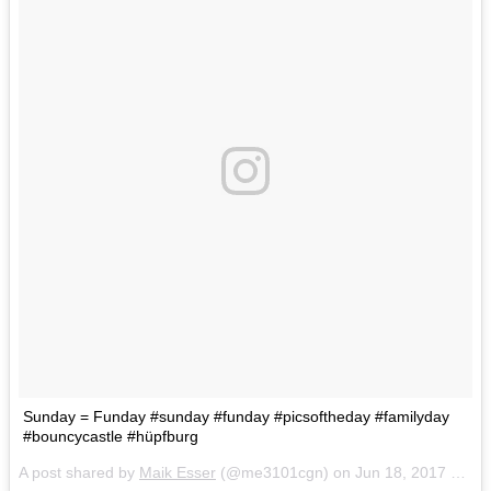
Sunday = Funday #sunday #funday #picsoftheday #familyday
#bouncycastle #hüpfburg
A post shared by
Maik Esser
(@me3101cgn) on
Jun 18, 2017 at 10:16am PDT