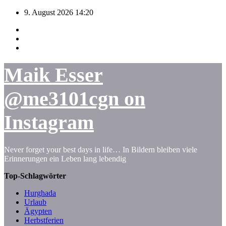
Zum
9. August 2026
14:20
Inhalt
springen
Maik Esser
@me3101cgn on
Instagram
Never forget your best days in life… In Bildern bleiben viele
Erinnerungen ein Leben lang lebendig
Top-Schlagwörter
Hurghada
Urlaub
Ägypten
Herbstferien