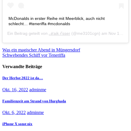
McDonalds in erster Reihe mit Meerblick, auch nicht
schlecht… #teneriffa #mcdonalds
Ein Beitrag geteilt von
ℳaik ℰsser
(@me3101cgn) am
Nov 16, 2017 um 9:49 PST
Beitragsnavigation
Was ein magischer Abend in Müngersdorf
Schwebendes Schiff vor Teneriffa
Verwandte Beiträge
Der Herbst 2022 ist da…
Okt. 16, 2022
adminme
Familienzeit am Strand von Hurghada
Okt. 6, 2022
adminme
iPhone X sonst nix