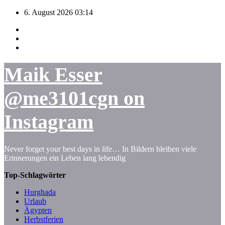
Zum
6. August 2026
03:14
Inhalt
springen
Maik Esser
@me3101cgn on
Instagram
Never forget your best days in life… In Bildern bleiben viele
Erinnerungen ein Leben lang lebendig
Top-Schlagwörter
Hurghada
Urlaub
Ägypten
Herbstferien