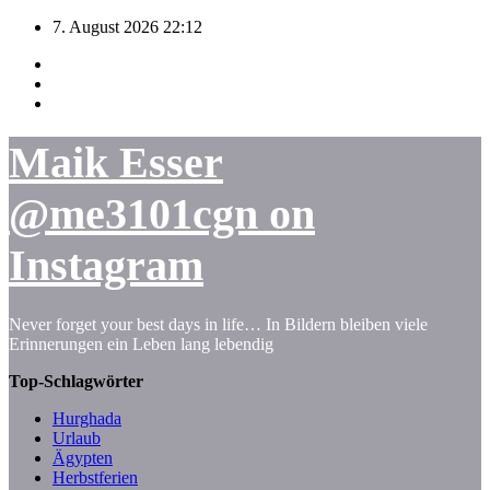
Zum
7. August 2026
22:12
Inhalt
springen
Maik Esser
@me3101cgn on
Instagram
Never forget your best days in life… In Bildern bleiben viele
Erinnerungen ein Leben lang lebendig
Top-Schlagwörter
Hurghada
Urlaub
Ägypten
Herbstferien