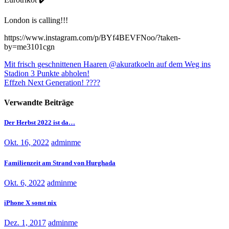
London is calling!!!
https://www.instagram.com/p/BYf4BEVFNoo/?taken-
by=me3101cgn
Beitragsnavigation
Mit frisch geschnittenen Haaren @akuratkoeln auf dem Weg ins
Stadion 3 Punkte abholen!
Effzeh Next Generation! ????
Verwandte Beiträge
Der Herbst 2022 ist da…
Okt. 16, 2022
adminme
Familienzeit am Strand von Hurghada
Okt. 6, 2022
adminme
iPhone X sonst nix
Dez. 1, 2017
adminme