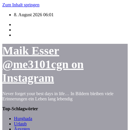
Zum Inhalt springen
8. August 2026
06:01
Maik Esser
@me3101cgn on
Instagram
Never forget your best days in life… In Bildern bleiben viele
Erinnerungen ein Leben lang lebendig
Top-Schlagwörter
Hurghada
Urlaub
Ägypten