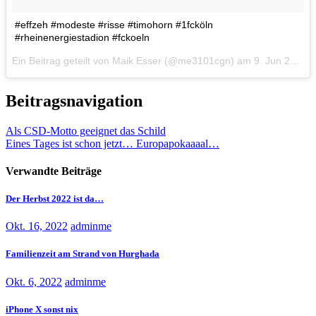
#effzeh #modeste #risse #timohorn #1fcköln
#rheinenergiestadion #fckoeln
Ein Beitrag geteilt von Maik Esser (@me3101cgn) am
9. Jun 2017 um 12:14 Uhr
Beitragsnavigation
Als CSD-Motto geeignet das Schild
Eines Tages ist schon jetzt… Europapokaaaal…
Verwandte Beiträge
Der Herbst 2022 ist da…
Okt. 16, 2022
adminme
Familienzeit am Strand von Hurghada
Okt. 6, 2022
adminme
iPhone X sonst nix