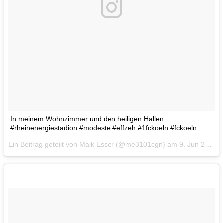
In meinem Wohnzimmer und den heiligen Hallen…
#rheinenergiestadion #modeste #effzeh #1fckoeln #fckoeln
Ein Beitrag geteilt von Maik Esser (@me3101cgn) am
9. Jun 2017 um 12:08 Uhr