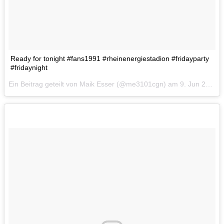
Ready for tonight #fans1991 #rheinenergiestadion #fridayparty
#fridaynight
Ein Beitrag geteilt von Maik Esser (@me3101cgn) am
9. Jun 2017 um 8:13 Uhr