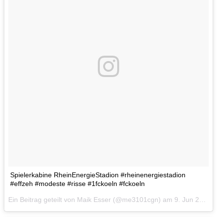
Spielerkabine RheinEnergieStadion #rheinenergiestadion
#effzeh #modeste #risse #1fckoeln #fckoeln
Ein Beitrag geteilt von Maik Esser (@me3101cgn) am
9. Jun 2017 um 12:10 Uhr