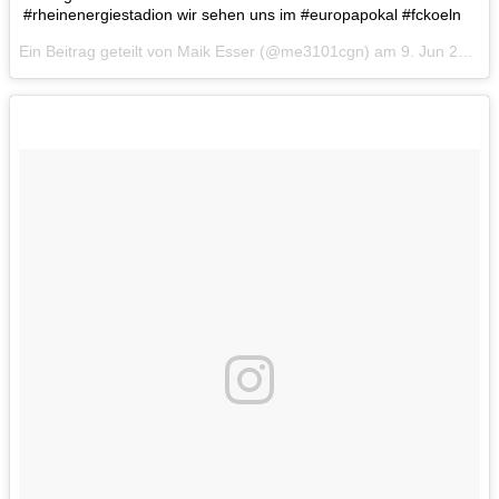
#rheinenergiestadion wir sehen uns im #europapokal #fckoeln
Ein Beitrag geteilt von Maik Esser (@me3101cgn) am
9. Jun 2017 um 12:54 Uhr