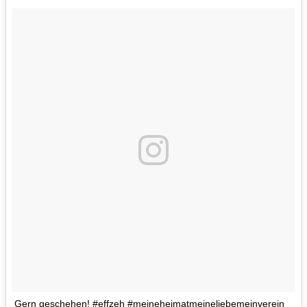
Gern geschehen! #effzeh #meineheimatmeineliebemeinverein