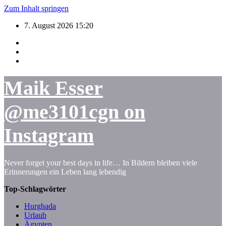
Zum Inhalt springen
7. August 2026
15:20
Maik Esser
@me3101cgn on
Instagram
Never forget your best days in life… In Bildern bleiben viele
Erinnerungen ein Leben lang lebendig
Top-Schlagwörter
Hurghada
Urlaub
Ägypten