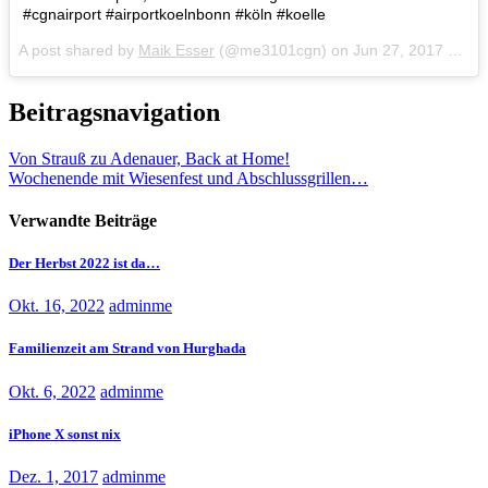
#cgnairport #airportkoelnbonn #köln #koelle
A post shared by
Maik Esser
(@me3101cgn) on
Jun 27, 2017 at 7:37am PDT
Beitragsnavigation
Von Strauß zu Adenauer, Back at Home!
Wochenende mit Wiesenfest und Abschlussgrillen…
Verwandte Beiträge
Der Herbst 2022 ist da…
Okt. 16, 2022
adminme
Familienzeit am Strand von Hurghada
Okt. 6, 2022
adminme
iPhone X sonst nix
Dez. 1, 2017
adminme