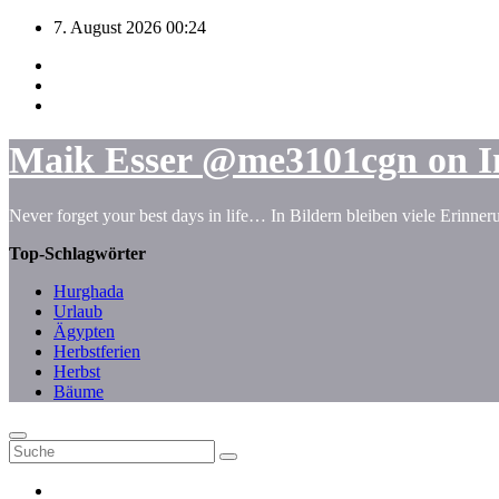
Zum
7. August 2026
00:24
Inhalt
springen
Maik Esser @me3101cgn on I
Never forget your best days in life… In Bildern bleiben viele Erinne
Top-Schlagwörter
Hurghada
Urlaub
Ägypten
Herbstferien
Herbst
Bäume