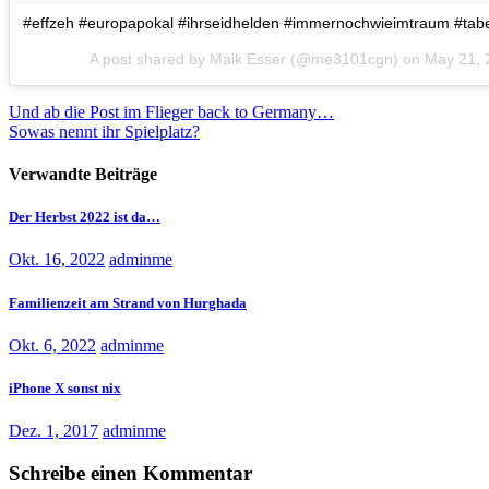
#effzeh #europapokal #ihrseidhelden #immernochwieimtraum #tabe
A post shared by Maik Esser (@me3101cgn) on
May 21, 
Beitragsnavigation
Und ab die Post im Flieger back to Germany…
Sowas nennt ihr Spielplatz?
Verwandte Beiträge
Der Herbst 2022 ist da…
Okt. 16, 2022
adminme
Familienzeit am Strand von Hurghada
Okt. 6, 2022
adminme
iPhone X sonst nix
Dez. 1, 2017
adminme
Schreibe einen Kommentar